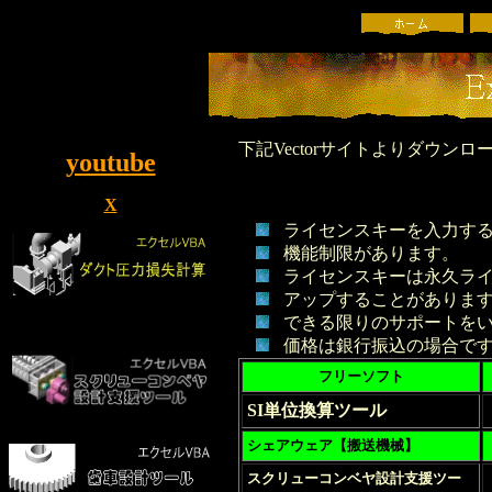
下記Vectorサイトよりダウン
youtube
X
ライセンスキーを入力す
機能制限があります。
ライセンスキーは永久ラ
アップすることがありま
できる限りのサポートを
価格は銀行振込の場合で
フリーソフト
SI単位換算ツール
シェアウェア【搬送機械】
スクリューコンベヤ設計支援ツー